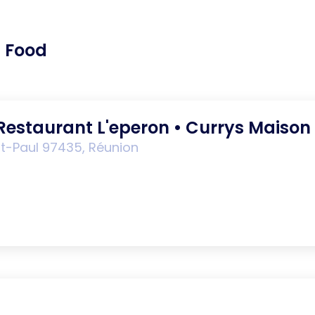
t Food
Restaurant L'eperon • Currys Maison
t-Paul 97435, Réunion