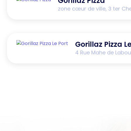
Gorillaz Pizza
zone cœur de ville, 3 ter C
Gorillaz Pizza L
4 Rue Mahe de Labour