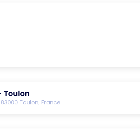
- Toulon
 83000 Toulon, France