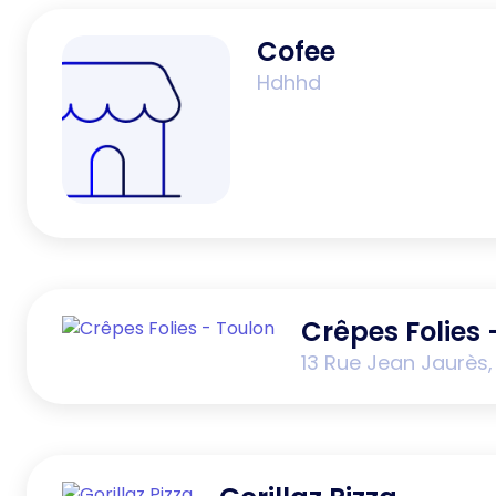
Cofee
Hdhhd
Crêpes Folies 
13 Rue Jean Jaurès,