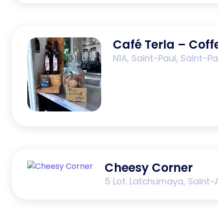
Café Terla – Coff
N1A, Saint-Paul, Saint-P
Cheesy Corner
5 Lot. Latchumaya, Saint