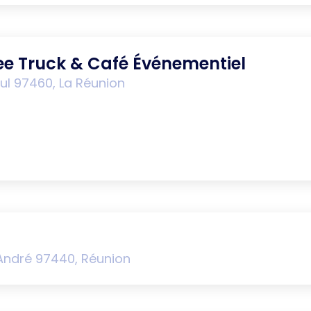
ee Truck & Café Événementiel
aul 97460, La Réunion
-André 97440, Réunion