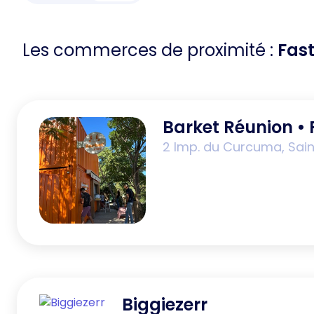
Les commerces de proximité :
Fas
Barket Réunion • 
2 Imp. du Curcuma, Sain
Biggiezerr