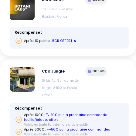
303 Rue du Fresnoy,
Houdain, France
Récompense :
Après
10
points :
5GR OFFERT 🔥
Cbd Jungle
CBD & vap
19 bis Av. Guillaume de
Fargis, 84130 Le Pontet,
France
Récompense :
Après
100
€ :
🔍-10€ sur la prochaine commande +
feuille/briquet offert
Valables toute l’année hors article soldé
Après
500
€ :
⭐️-50€ sur la prochaine commandes
Valables toute l’année hors article soldé