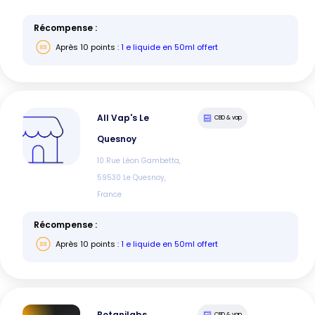
Récompense :
Après
10
points :
1 e liquide en 50ml offert
All Vap's Le
CBD & vap
Quesnoy
10 Rue Léon Gambetta,
59530 Le Quesnoy,
France
Récompense :
Après
10
points :
1 e liquide en 50ml offert
Botanilabs
CBD & vap