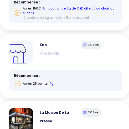
Récompense :
Après
150
€ :
Un pochon de 2g de CBD offert ( au choix du
client )
10 pochons de 2g achetés le 11 eme est offert.
Knb
CBD & vap
KANABO-CBD
Récompense :
Après
25
points :
1g
La Maison De La
CBD & vap
Presse