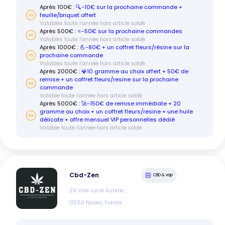
Après
100
€ :
🔍-10€ sur la prochaine commande +
feuille/briquet offert
Valables toute l’année hors article soldé
Après
500
€ :
⭐️-50€ sur la prochaine commandes
Valables toute l’année hors article soldé
Après
1000
€ :
💪-80€ + un coffret fleurs/résine sur la
prochaine commande
Valables toute l’année hors article soldé
Après
2000
€ :
💎10 gramme au choix offert + 50€ de
remise + un coffret fleurs/resine sur la prochaine
commande
Valable toute l’année hors article soldé
Après
5000
€ :
🚀-150€ de remise immédiate + 20
gramme au choix + un coffret fleurs/resine + une huile
délicate + offre mensuel VIP personnelles dédié
Valable toute l’année hors article soldé
Cbd-Zen
CBD & vap
29 Voie Lucie Aubrac,
13550 Noves, France