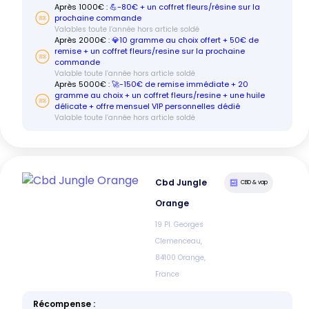
Après
1000
€ :
💪-80€ + un coffret fleurs/résine sur la
prochaine commande
Valables toute l’année hors article soldé
Après
2000
€ :
💎10 gramme au choix offert + 50€ de
remise + un coffret fleurs/resine sur la prochaine
commande
Valable toute l’année hors article soldé
Après
5000
€ :
🚀-150€ de remise immédiate + 20
gramme au choix + un coffret fleurs/resine + une huile
délicate + offre mensuel VIP personnelles dédié
Valable toute l’année hors article soldé
Cbd Jungle
CBD & vap
Orange
19 Pl. Georges
Clemenceau,
84100 Orange,
France
Récompense :