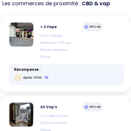
Les commerces de proximité :
CBD & vap
+ 2 Vape
CBD & vap
112 Av. François
Mitterrand, 13170 Les
Pennes-Mirabeau,
France
Récompense :
Après
100
€ :
7€
All Vap's
CBD & vap
17 Av. Marcel Aime,
59330 Hautmont,
France