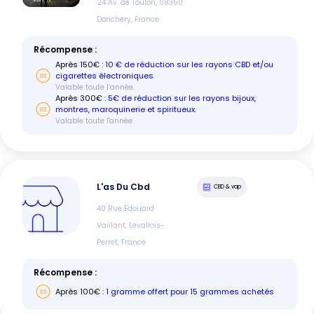
24 Av. de Toulon, 08350
Donchery, France
Récompense :
Après
150
€ :
10 € de réduction sur les rayons CBD et/ou
cigarettes électroniques
Valable toute l’année.
Après
300
€ :
5€ de réduction sur les rayons bijoux,
montres, maroquinerie et spiritueux.
Valable toute l'année.
L'as Du Cbd
CBD & vap
40 Rue Edouard
Vaillant, Levallois-
Perret, France
Récompense :
Après
100
€ :
1 gramme offert pour 15 grammes achetés