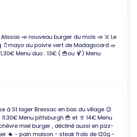
Alissas 📣 nouveau burger du mois 📣 ☠️ Le
50g 🫙mayo au poivre vert de Madagscard 🥗
1,30€ Menu duo : 13€ ( 🍟ou 🍹) Menu
e à St lager Bressac en bas du village 😉
🍔 11.30€ Menu pittsburgh 🍟 et 🥤 14€ Menu
chèvre miel burger , décliné aussi en pizz-
ger 🐐 - pain maison - steak frais de 120g -