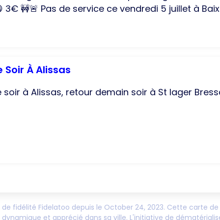
 3€ 🚧🚨 Pas de service ce vendredi 5 juillet à Baix 
 Soir À Alissas
 soir à Alissas, retour demain soir à St lager Bress
n de fidélité Fidelatoo depuis le
October 24, 2023
. Cette carte de 
dynamique et apprécié dans sa ville. L'initiative de dématérialis