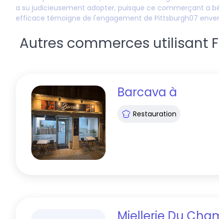
a su judicieusement adopter, puisque ce commerçant a bé
efficace témoigne de l'engagement de
Pittsburgh07
envers
Autres commerces utilisant Fid
Barcava
à
Restauration
Miellerie Du Cha