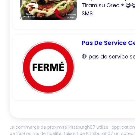
Tiramisu Oreo ®️ 😋😋
SMS
Pas De Service Ce
🛑 pas de service se
Le commerce de proximité
Pittsburgh07
utilise l'applicatio
de
2519
points de fidélité, faisant de
Pittsburgh07
un acteur 