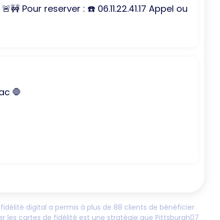
🚧 Pour reserver : ☎️ 06.11.22.41.17 Appel ou
ac 🛑
fidélité digital a permis à plus de
88
clients de bénéficier
er les cartes de fidélité est une stratégie que
Pittsburgh07