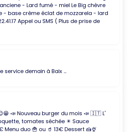
anciene - Lard fumé - miel Le Big chèvre
ate - base crème éclat de mozzarela - lard
22.41.17 Appel ou SMS ( Plus de prise de
e service demain à Baix ...
😁 📣 Nouveau burger du mois 📣 🇮🇹 L'
Roquette, tomates séchée ✴️ Sauce
4€ Menu duo 🍟 ou 🥤 13€ Dessert 🍰🍨