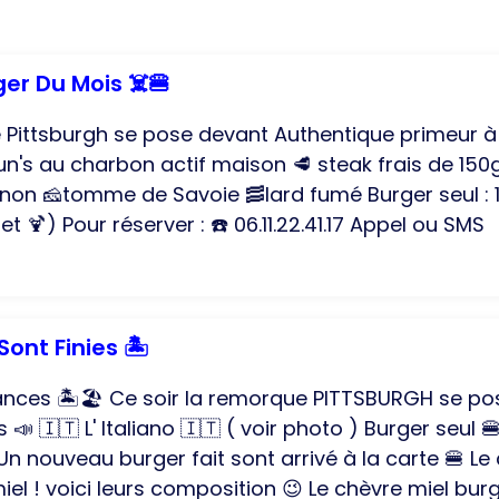
er Du Mois ☠️🍔
 Pittsburgh se pose devant Authentique primeur à 
un's au charbon actif maison 🥩 steak frais de 1
on 🧀tomme de Savoie 🥓lard fumé Burger seul : 1
 et 🍹) Pour réserver : ☎️ 06.11.22.41.17 Appel ou SMS
ont Finies 🏝️
cances 🏝️🏖️ Ce soir la remorque PITTSBURGH se pos
 📣 🇮🇹 L' Italiano 🇮🇹 ( voir photo ) Burger seul 
Un nouveau burger fait sont arrivé à la carte 🍔 Le 
iel ! voici leurs composition 😉 Le chèvre miel bur