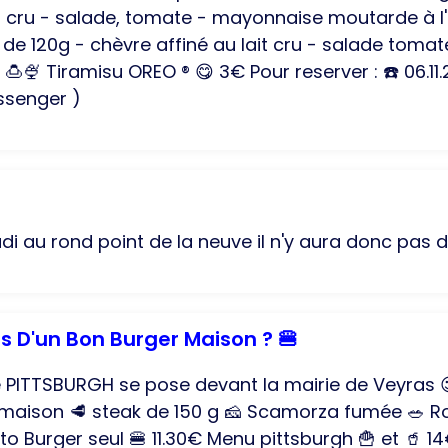
it cru - salade, tomate - mayonnaise moutarde à l'
s de 120g - chèvre affiné au lait cru - salade tom
🍮🍨 Tiramisu OREO ®️ 😋 3€ Pour reserver : ☎️ 06.11.
senger )
di au rond point de la neuve il n'y aura donc pas d
s D'un Bon Burger Maison ? 🍔
 PITTSBURGH se pose devant la mairie de Veyras 😉
n maison 🥩 steak de 150 g 🧀 Scamorza fumée 🥗 
 Burger seul 🍔 11.30€ Menu pittsburgh 🍟 et 🥤 1