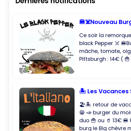
Dernières notifications
🍔☠️Nouveau Burg
Ce soir la remorque
black Pepper ☠️ 🍔B
mâche, tomate, oign
Pittsburgh : 14€ ( 🍟
🏝️ Les Vacances S
🏖️🏝️ retour de va
😁 📣 burger du mois
duo 🍟 ou 🥤 13€ 🍔 
burg le Big chèvre m