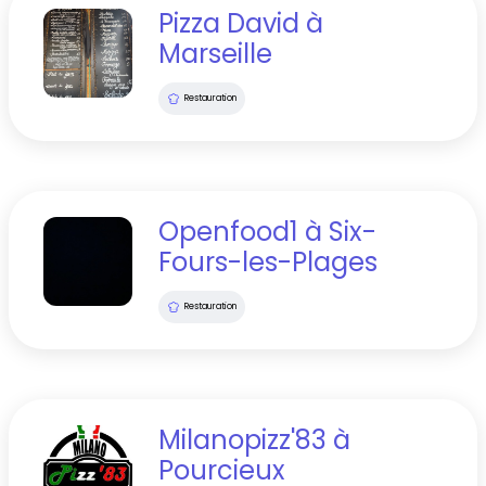
Pizza David
à
Marseille
Restauration
Openfood1
à
Six-
Fours-les-Plages
Restauration
Milanopizz'83
à
Pourcieux