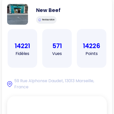
New Beef
Restauration
14221
571
14226
Fidèles
Vues
Points
59 Rue Alphonse Daudet, 13013 Marseille,
France