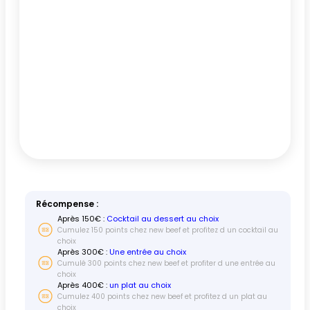
Récompense :
Après
150
€ :
Cocktail au dessert au choix
Cumulez 150 points chez new beef et profitez d un cocktail au
choix
Après
300
€ :
Une entrée au choix
Cumulé 300 points chez new beef et profiter d une entrée au
choix
Après
400
€ :
un plat au choix
Cumulez 400 points chez new beef et profitez d un plat au
choix