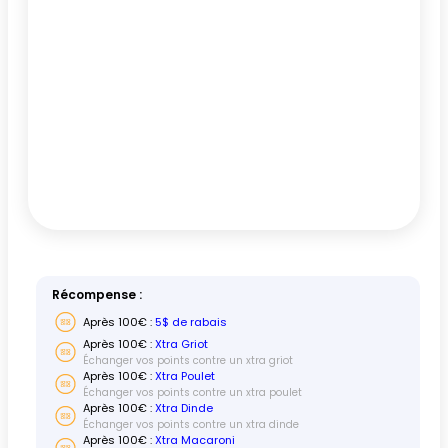
Récompense :
Après
100
€ :
5$ de rabais
Après
100
€ :
Xtra Griot
Échanger vos points contre un xtra griot
Après
100
€ :
Xtra Poulet
Échanger vos points contre un xtra poulet
Après
100
€ :
Xtra Dinde
Échanger vos points contre un xtra dinde
Après
100
€ :
Xtra Macaroni