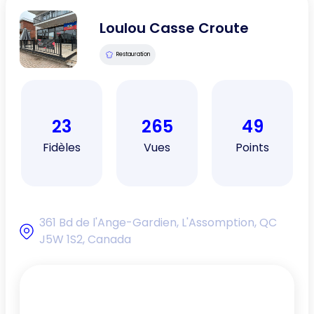
Loulou Casse Croute
Restauration
23
265
49
Fidèles
Vues
Points
361 Bd de l'Ange-Gardien, L'Assomption, QC
J5W 1S2, Canada