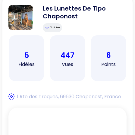
Les Lunettes De Tipo
Chaponost
Opticien
5
447
6
Fidèles
Vues
Points
1 Rte des Troques, 69630 Chaponost, France