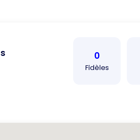
ss
0
Fidèles