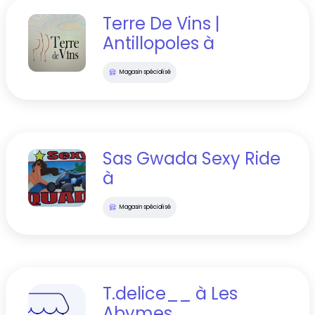
Terre De Vins |
Antillopoles
à
Magasin spécialisé
Sas Gwada Sexy Ride
à
Magasin spécialisé
T.delice__
à
Les
Abymes