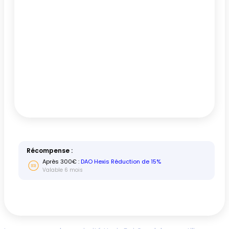
Récompense :
Après
300
€ :
DAO Hexis Réduction de 15%
Valable 6 mois