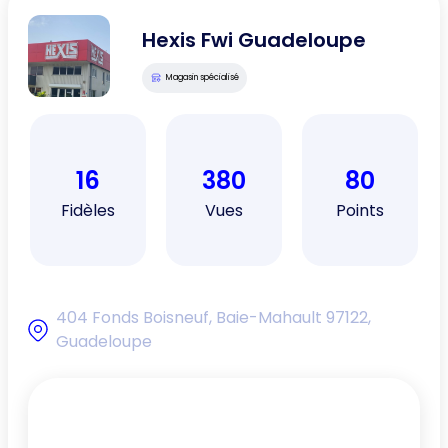
Hexis Fwi Guadeloupe
Magasin spécialisé
16
380
80
Fidèles
Vues
Points
404 Fonds Boisneuf, Baie-Mahault 97122,
Guadeloupe