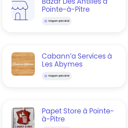
Bazar Des Antilles
à
Pointe-à-Pitre
Magasin spécialisé
Cabann’a Services
à
Les Abymes
Magasin spécialisé
Papet Store
à
Pointe-
à-Pitre