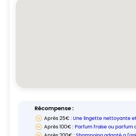
Récompense :
Après
25
€ :
Une lingette nettoyante 
Après
100
€ :
Parfum fraise ou parfum
Après
200
€ :
Shampoing adapté a l'an