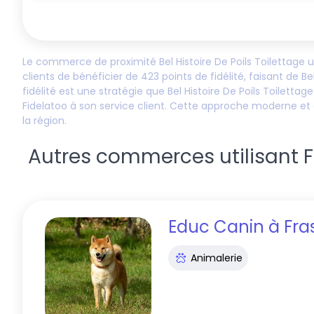
Le commerce de proximité
Bel Histoire De Poils Toilettage
ut
clients de bénéficier de
423
points de fidélité, faisant de
Be
fidélité est une stratégie que
Bel Histoire De Poils Toilettage
Fidelatoo à son service client. Cette approche moderne 
la région.
Autres commerces utilisant Fid
Educ Canin
à
Fra
Animalerie