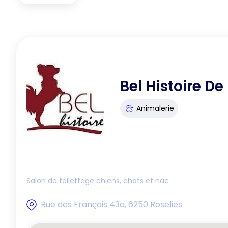
Bel Histoire De
Animalerie
Salon de toilettage chiens, chats et nac
Rue des Français 43a, 6250 Roselies