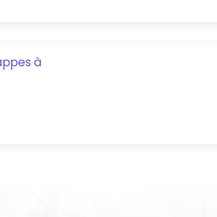
appes
à