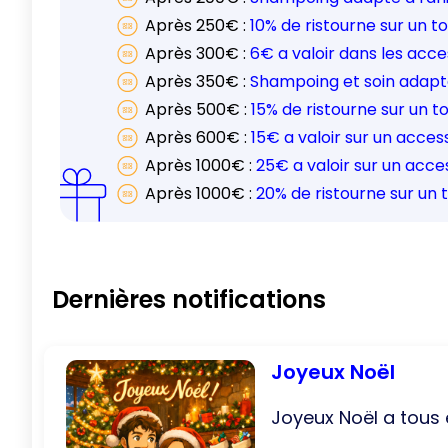
Après
250
€ :
10% de ristourne sur un t
Après
300
€ :
6€ a valoir dans les acce
Après
350
€ :
Shampoing et soin adapté
Après
500
€ :
15% de ristourne sur un t
Après
600
€ :
15€ a valoir sur un access
Après
1000
€ :
25€ a valoir sur un acces
Après
1000
€ :
20% de ristourne sur un 
Dernières notifications
Joyeux Noël
Joyeux Noël a tous e