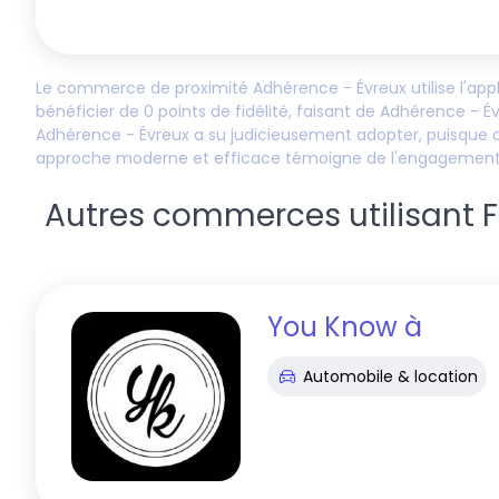
Le commerce de proximité
Adhérence - Évreux
utilise l'ap
bénéficier de
0
points de fidélité, faisant de
Adhérence - É
Adhérence - Évreux
a su judicieusement adopter, puisque
approche moderne et efficace témoigne de l'engagemen
Autres commerces utilisant Fid
You Know
à
Automobile & location