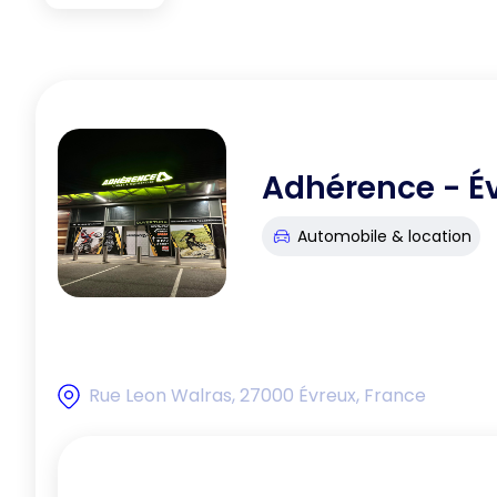
Adhérence - É
Automobile & location
Rue Leon Walras, 27000 Évreux, France