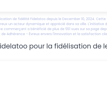
plication de fidélité Fidelatoo depuis le
December 10, 2024
. Cette
vreux
un acteur dynamique et apprécié dans sa ville. L'initiative d
 ce commerçant a bénéficié de plus de
551
vues sur sa page depui
t de
Adhérence - Évreux
envers l'innovation et la satisfaction cli
elatoo pour la fidélisation de l