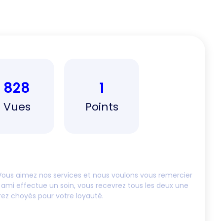
828
1
Vues
Points
ous aimez nos services et nous voulons vous remercier
 ami effectue un soin, vous recevrez tous les deux une
rez choyés pour votre loyauté.