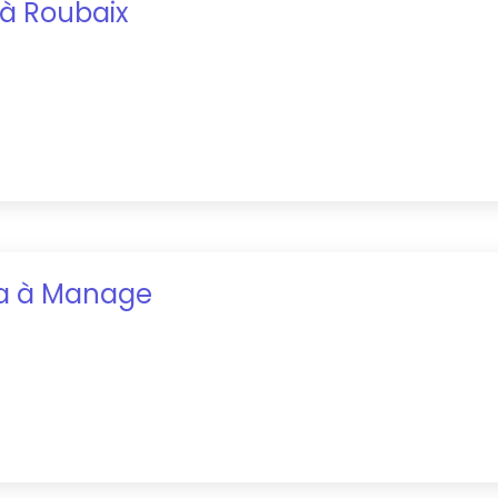
à
Roubaix
a
à
Manage