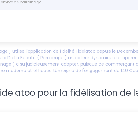
 nombre de parrainage
nage )
utilise l'application de fidélité Fidelatoo depuis le
December
uai De La Beauté ( Parrainage )
un acteur dynamique et apprécié d
inage )
a su judicieusement adopter, puisque ce commerçant a
proche moderne et efficace témoigne de l'engagement de
140 Qua
elatoo pour la fidélisation de l