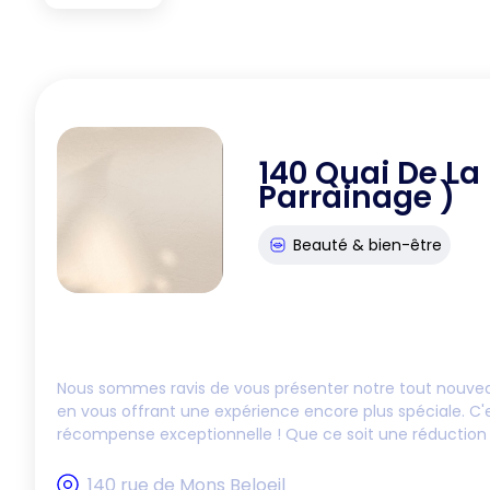
140 Quai De La
Parrainage )
Beauté & bien-être
Nous sommes ravis de vous présenter notre tout nouve
en vous offrant une expérience encore plus spéciale. C'
récompense exceptionnelle ! Que ce soit une réduction 
140 rue de Mons Beloeil