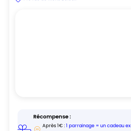
Récompense :
Après
1
€ :
1 parrainage = un cadeau e