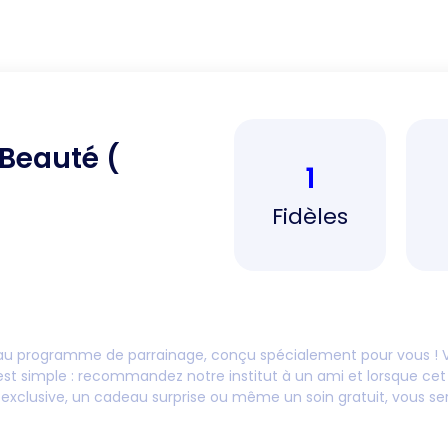
 Beauté (
1
Fidèles
au programme de parrainage, conçu spécialement pour vous ! V
est simple : recommandez notre institut à un ami et lorsque cet
exclusive, un cadeau surprise ou même un soin gratuit, vous se