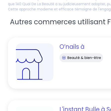
que
140 Quai De La Beauté
a su judicieusement adopter, p
Cette approche moderne et efficace témoigne de l'eng
Autres commerces utilisant Fid
O’nails
à
Beauté & bien-être
L'instant Bulle
à
S