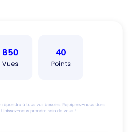
850
40
Vues
Points
 répondre à tous vos besoins. Rejoignez-nous dans
 laissez-nous prendre soin de vous !