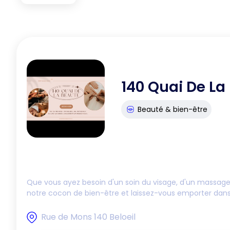
140 Quai De La
Beauté & bien-être
Que vous ayez besoin d'un soin du visage, d'un massag
notre cocon de bien-être et laissez-vous emporter dans 
Rue de Mons 140 Beloeil