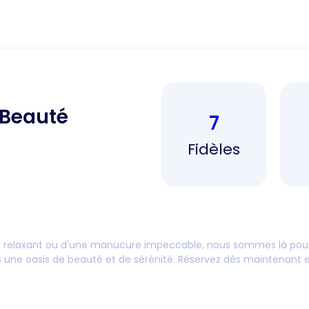
 Beauté
7
Fidèles
e relaxant ou d'une manucure impeccable, nous sommes là pour
une oasis de beauté et de sérénité. Réservez dès maintenant et