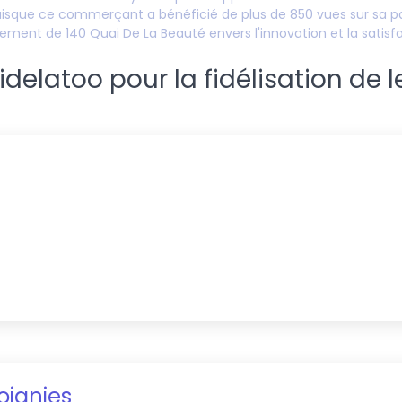
uisque ce commerçant a bénéficié de plus de
850
vues sur sa pa
agement de
140 Quai De La Beauté
envers l'innovation et la satisf
elatoo pour la fidélisation de l
oignies