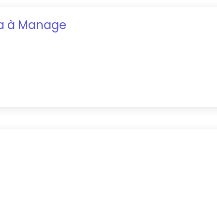
a
à
Manage