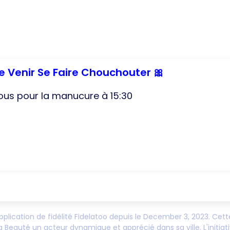
e Venir Se Faire Chouchouter 🎀
ous pour la manucure à 15:30
application de fidélité Fidelatoo depuis le
December 3, 2023
. Cett
a Beauté
un acteur dynamique et apprécié dans sa ville. L'initiati