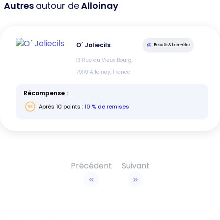
Autres
autour de
Alloinay
O´ Joliecils
Beauté & bien-être
13 Rue du Vieux Bourg,
79110 Alloinay, France
Récompense :
Après
10
points :
10 % de remises
Précédent
Suivant